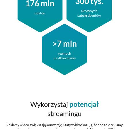
300
tys.
176
mln
aktywnych
odsłon
subskrybentów
>7
mln
realnych
użytkowników
Wykorzystaj
potencjał
streamingu
Reklamy wideo zwiększają konwersję. Statystyki wskazują, że dodanie reklamy