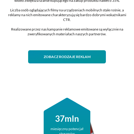
wideo zwiększa szanse kupującego na zakup produktu nawet o 35%.
Liczba osób oglądających filmy na urządzeniach mobilnych stale rośnie, a
reklamy na nich emitowane charakteryzują się bardzo dobrymi wskaźnikami
CTR.
Realizowane przez nas kampanie reklamowe emitowane są wyłącznie na
zweryfikowanych materiałach naszych partnerów.
ZOBACZ RODZAJE REKLAM
37
mln
miesięczny potencjał
streamów