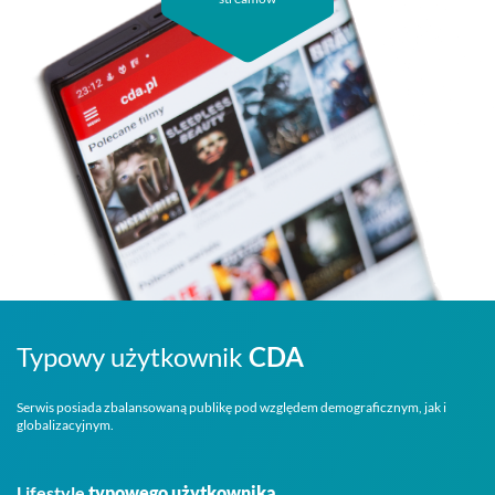
Typowy użytkownik
CDA
Serwis posiada zbalansowaną publikę pod względem demograficznym, jak i
globalizacyjnym.
Lifestyle
typowego użytkownika